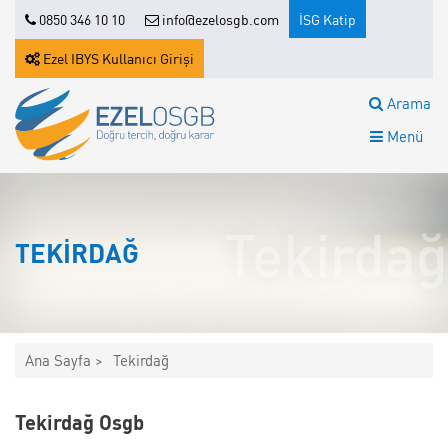
0850 346 10 10
info@ezelosgb.com
İSG Katip
Ezel IBYS Kullanıcı Girişi
Arama
Menü
Tekirdağ
TEKIRDAĞ
Ana Sayfa >
Tekirdağ
Tekirdağ Osgb