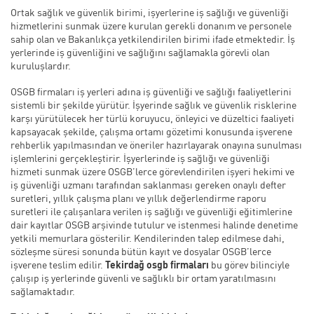
Ortak sağlık ve güvenlik birimi, işyerlerine iş sağlığı ve güvenliği
hizmetlerini sunmak üzere kurulan gerekli donanım ve personele
sahip olan ve Bakanlıkça yetkilendirilen birimi ifade etmektedir. İş
yerlerinde iş güvenliğini ve sağlığını sağlamakla görevli olan
kuruluşlardır.
OSGB firmaları iş yerleri adına iş güvenliği ve sağlığı faaliyetlerini
sistemli bir şekilde yürütür. İşyerinde sağlık ve güvenlik risklerine
karşı yürütülecek her türlü koruyucu, önleyici ve düzeltici faaliyeti
kapsayacak şekilde, çalışma ortamı gözetimi konusunda işverene
rehberlik yapılmasından ve öneriler hazırlayarak onayına sunulması
işlemlerini gerçekleştirir. İşyerlerinde iş sağlığı ve güvenliği
hizmeti sunmak üzere OSGB’lerce görevlendirilen işyeri hekimi ve
iş güvenliği uzmanı tarafından saklanması gereken onaylı defter
suretleri, yıllık çalışma planı ve yıllık değerlendirme raporu
suretleri ile çalışanlara verilen iş sağlığı ve güvenliği eğitimlerine
dair kayıtlar OSGB arşivinde tutulur ve istenmesi halinde denetime
yetkili memurlara gösterilir. Kendilerinden talep edilmese dahi,
sözleşme süresi sonunda bütün kayıt ve dosyalar OSGB’lerce
işverene teslim edilir.
Tekirdağ osgb firmaları
bu görev bilinciyle
çalışıp iş yerlerinde güvenli ve sağlıklı bir ortam yaratılmasını
sağlamaktadır.