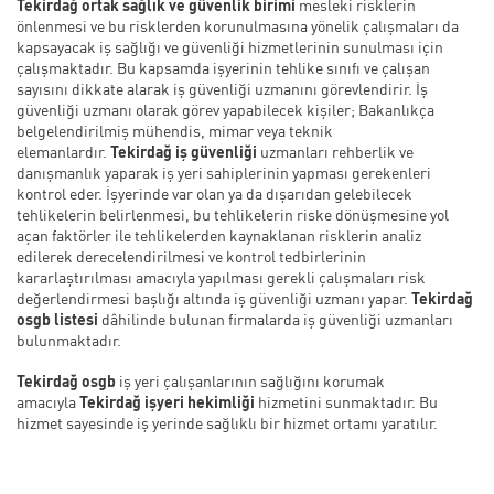
Tekirdağ ortak sağlık ve güvenlik birimi
mesleki risklerin
önlenmesi ve bu risklerden korunulmasına yönelik çalışmaları da
kapsayacak iş sağlığı ve güvenliği hizmetlerinin sunulması için
çalışmaktadır. Bu kapsamda işyerinin tehlike sınıfı ve çalışan
sayısını dikkate alarak iş güvenliği uzmanını görevlendirir. İş
güvenliği uzmanı olarak görev yapabilecek kişiler; Bakanlıkça
belgelendirilmiş mühendis, mimar veya teknik
elemanlardır.
Tekirdağ iş güvenliği
uzmanları rehberlik ve
danışmanlık yaparak iş yeri sahiplerinin yapması gerekenleri
kontrol eder. İşyerinde var olan ya da dışarıdan gelebilecek
tehlikelerin belirlenmesi, bu tehlikelerin riske dönüşmesine yol
açan faktörler ile tehlikelerden kaynaklanan risklerin analiz
edilerek derecelendirilmesi ve kontrol tedbirlerinin
kararlaştırılması amacıyla yapılması gerekli çalışmaları risk
değerlendirmesi başlığı altında iş güvenliği uzmanı yapar.
Tekirdağ
osgb listesi
dâhilinde bulunan firmalarda iş güvenliği uzmanları
bulunmaktadır.
Tekirdağ osgb
iş yeri çalışanlarının sağlığını korumak
amacıyla
Tekirdağ işyeri hekimliği
hizmetini sunmaktadır. Bu
hizmet sayesinde iş yerinde sağlıklı bir hizmet ortamı yaratılır.