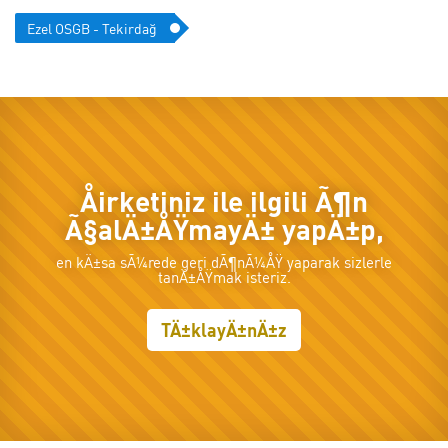
Ezel OSGB - Tekirdağ
Åirketiniz ile ilgili Ã¶n
Ã§alÄ±ÅŸmayÄ± yapÄ±p,
en kÄ±sa sÃ¼rede geri dÃ¶nÃ¼ÅŸ yaparak sizlerle
tanÄ±ÅŸmak isteriz.
TÄ±klayÄ±nÄ±z