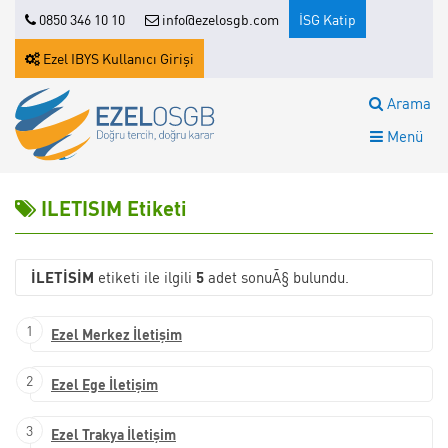
0850 346 10 10
info@ezelosgb.com
İSG Katip
Ezel IBYS Kullanıcı Girişi
Arama
Menü
ILETISIM Etiketi
ILETISIM
etiketi ile ilgili
5
adet sonuÃ§ bulundu.
1
Ezel Merkez İletişim
2
Ezel Ege İletişim
3
Ezel Trakya İletişim